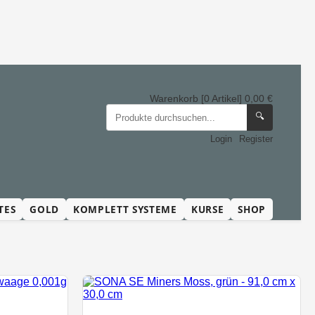
Warenkorb [0 Artikel] 0,00 €
🔍
Login
Register
TES
GOLD
KOMPLETT SYSTEME
KURSE
SHOP