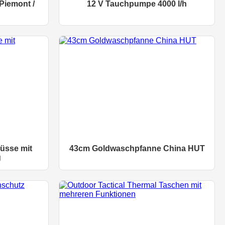
Piemont /
12 V Tauchpumpe 4000 l/h
üsse mit
43cm Goldwaschpfanne China HUT
g