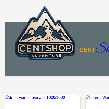
Sh
CENT