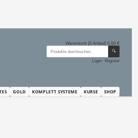
Warenkorb [0 Artikel] 0,00 €
🔍
Login
Register
TES
GOLD
KOMPLETT SYSTEME
KURSE
SHOP