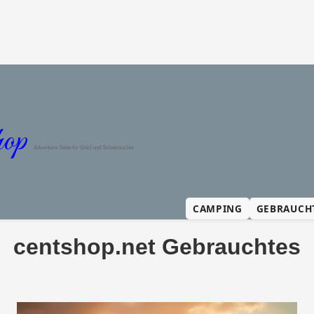
op
Adventure Seite für Gold und Schatzsucher
CAMPING
GEBRAUCH
centshop.net Gebrauchtes