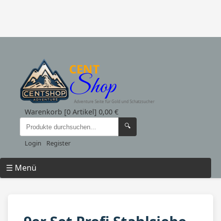
CENT
Shop
Adventure Seite für Gold und Schatzsucher
Warenkorb [0 Artikel] 0,00 €
🔍
Login
Register
☰ Menü