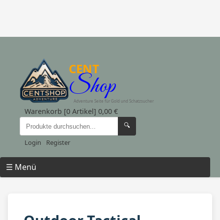
CENT
Shop
Adventure Seite für Gold und Schatzsucher
Warenkorb [0 Artikel] 0,00 €
🔍
Login
Register
☰ Menü