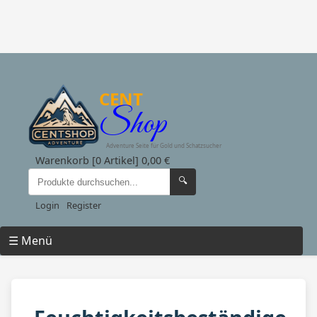
CENT
Shop
Adventure Seite für Gold und Schatzsucher
Warenkorb [0 Artikel] 0,00 €
🔍
Login
Register
☰ Menü