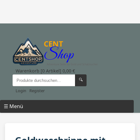
CENT
Shop
Adventure Seite für Gold und Schatzsucher
Warenkorb [0 Artikel] 0,00 €
🔍
Login
Register
☰ Menü