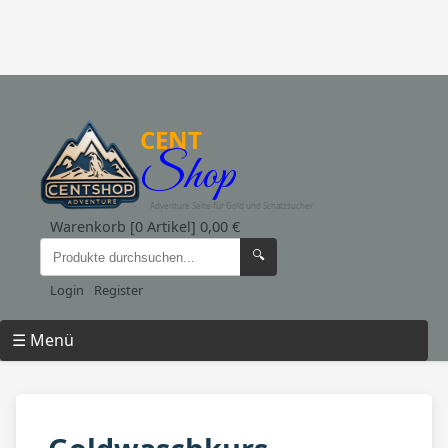
CENT
Shop
Adventure Seite für Gold und Schatzsucher
Warenkorb [0 Artikel] 0,00 €
🔍
Login
Register
☰ Menü